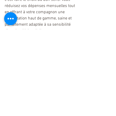
réduisez vos dépenses mensuelles tout 
en offrant à votre compagnon une 
alimentation haut de gamme, saine et 
parfaitement adaptée à sa sensibilité 
digestive. Moins d'allers-retours en 
magasin, moins de déchets d'emballage, 
et surtout, un chien en pleine santé !
Un doute sur la transition 
alimentaire ou sur la quantité 
journalière à donner à votre 
chien sensible ?
 > Notre équipe 
d'experts en nutrition canine est 
là pour vous guider pas à pas 
vers la formule parfaite.