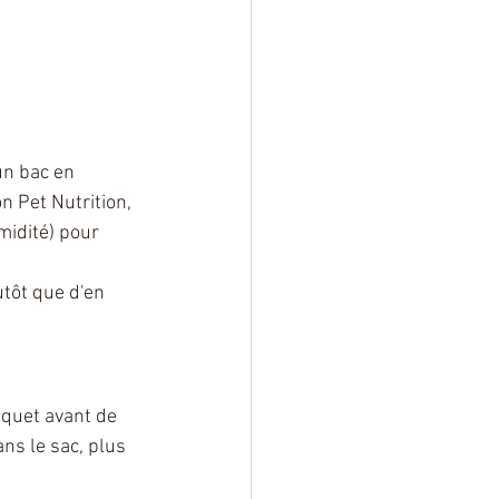
n bac en 
 Pet Nutrition, 
idité) pour 
utôt que d'en 
aquet avant de 
ans le sac, plus 