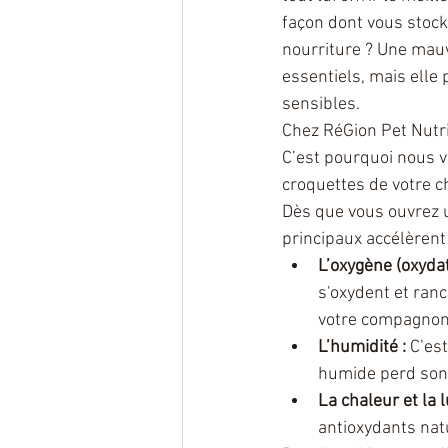
façon dont vous stock
nourriture ? Une mauv
essentiels, mais elle 
sensibles.
Chez RéGion Pet Nutri
C’est pourquoi nous v
croquettes de votre c
Dès que vous ouvrez u
principaux accélèrent 
L’oxygène (oxydat
s'oxydent et ranci
votre compagnon
L’humidité :
 C’es
humide perd son 
La chaleur et la 
antioxydants nat