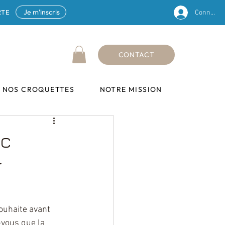
Je m’inscris
RTE
Connexio
CONTACT
 NOS CROQUETTES
NOTRE MISSION
ac
r
ouhaite avant 
-vous que la 