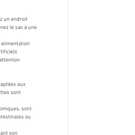
z un endroit 
nez le sac à une 
 alimentation 
ficiels 
ttention 
daptées aux 
ttes sont 
nomiques, sont 
testinales ou 
bant son 