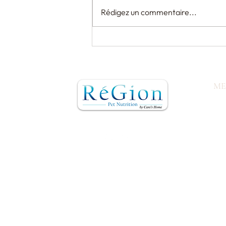
Rédigez un commentaire...
Checklist pratique : réussir
la transition alimentaire
vers un format croquette
chiot 20kg
M
Acc
Nos
Com
Avis
Pou
Ele
Con
Blo