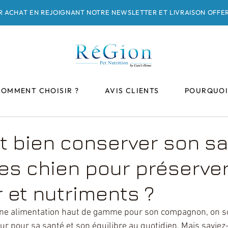
ER ACHAT EN REJOIGNANT NOTRE NEWSLETTER ET LIVRAISON OFFE
COMMENT CHOISIR ?
AVIS CLIENTS
POURQUOI
 bien conserver son s
es chien pour préserve
r et nutriments ?
 une alimentation haut de gamme pour son compagnon, on s
lleur pour sa santé et son équilibre au quotidien. Mais saviez