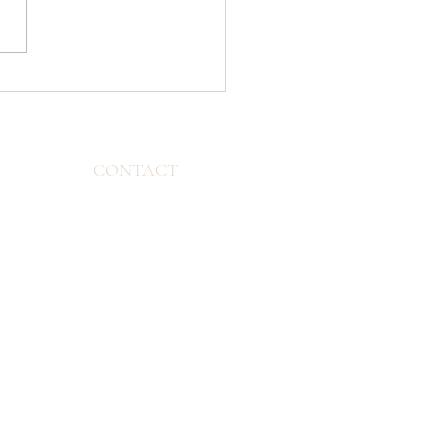
t/Après : Comment
e format croquette
n 20 kg a transformé la
de Marley
CONTACT
07 77 06 07 01
contact.canishome@gmail.com