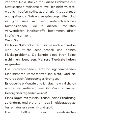
verloren. Nala stieß auf all diese Probleme aus
Unwissenheit meinerseits, weil ich nicht wusste,
was ich kaufen sollte, zuerst als Knabberzeug
und später als Nahrungsergänzungsmittel. Und
es gibt viele mit sehr unterschiedlichen
Kompositionen. Die in diesen Produkten
verwendeten Inhaltsstoffe bestimmen direkt
ihre Wirksamkeit.
Wenn Sie
Ich habe Nala adoptiert, als sie noch ein Welpe
war. Sie wuchs sehr schnell und bekam
Muskelprobleme. Sie konnte eines ihrer Beine
nicht mehr benutzen. Mehrere Tierärzte haben
es gesehen.
Die verschriebenen entzündungshemmenden
Medikamente verbesserten ihn nicht. Und sie
verursachten Verdauungsstörungen.
Es dauerte 6 Monate und ich dachte wirklich, ich
würde sie verlieren, weil ihr Zustand immer
besorgniserregender wurde!
Eines Tages rät mir ein Freund, seine Ernährung
zu ändern, und bietet an, das Knabberzeug zu
testen, das er seinem Hund gibt.
Die Hälfte der analysierten