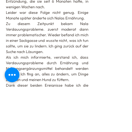
Entzündung, die sie seit 6 Monaten hatte, in
wenigen Wochen nach.
Leider war diese Folge nicht genug. Einige
Monate später änderte sich Nalas Ernährung.
Zu diesem Zeitpunkt bekam Nala
Verdauungsprobleme. zuerst moderat dann
immer problematischer. Wieder befand ich mich
in einer Sackgasse und wusste nicht, was ich tun
sollte, um sie zu lindern. Ich ging zurück auf der
Suche nach Lösungen.
Als ich mich informierte, verstand ich, dass
Verdauungsprobleme durch Ernährung und
Nahrungsergänzungsmittel behandelt werden
können. Ich fing an, alles zu ändern, um Dinge
zu sehen und meinen Hund zu füttern.
Dank dieser beiden Ereignisse habe ich die
Bedeutung von Futter und die Qualität von
Nahrungsergänzungsmitteln für die Gesundheit
von Hunden wirklich verstanden.
Mit Nala habe ich dann viele Kroketten und
verschiedene Ergänzungen getestet. Ich
beobachtete sehr deutliche Verbesserungen
seiner Gesundheit und Vitalität bei der Qualität
der Produkte, die ich ihm gab.